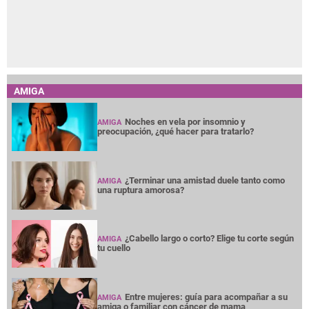
AMIGA
Noches en vela por insomnio y
AMIGA
preocupación, ¿qué hacer para tratarlo?
¿Terminar una amistad duele tanto como
AMIGA
una ruptura amorosa?
¿Cabello largo o corto? Elige tu corte según
AMIGA
tu cuello
Entre mujeres: guía para acompañar a su
AMIGA
amiga o familiar con cáncer de mama