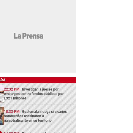
ADA
22:32 PM
Investigan a jueces por
embargos contra fondos públicos por
L921 millones
18:33 PM
Guatemala indaga si sicarios
hondureños asesinaron a
narcotraficante en su territorio