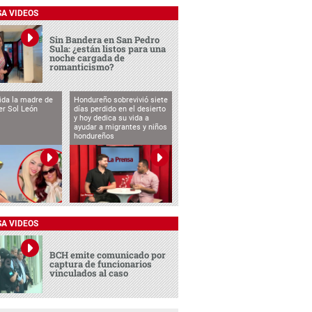
SA VIDEOS
Sin Bandera en San Pedro
Sula: ¿están listos para una
noche cargada de
romanticismo?
vida la madre de
Hondureño sobrevivió siete
cer Sol León
días perdido en el desierto
y hoy dedica su vida a
ayudar a migrantes y niños
hondureños
SA VIDEOS
BCH emite comunicado por
captura de funcionarios
vinculados al caso