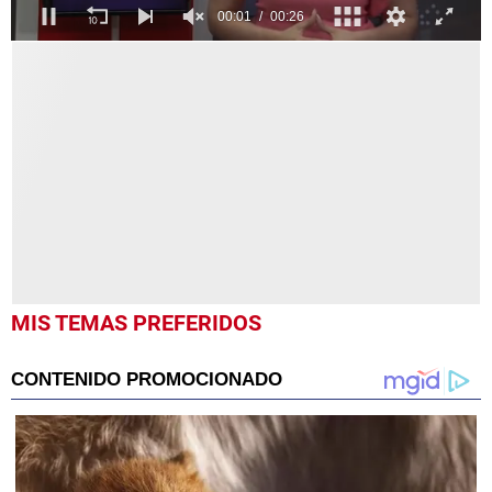
0
seconds
of
26
seconds
MIS TEMAS PREFERIDOS