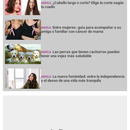
¿Cabello largo o corto? Elige tu corte según
AMIGA
tu cuello
Entre mujeres: guía para acompañar a su
AMIGA
amiga o familiar con cáncer de mama
Las perras que tienen cachorros pueden
AMIGA
tener una vejez más saludable
La nueva feminidad: entre la independencia
AMIGA
y el deseo de una vida más tranquila