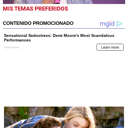
0
MIS TEMAS PREFERIDOS
seconds
of
1
minute,
0