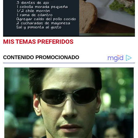
0
MIS TEMAS PREFERIDOS
seconds
of
1
minute,
38
seconds