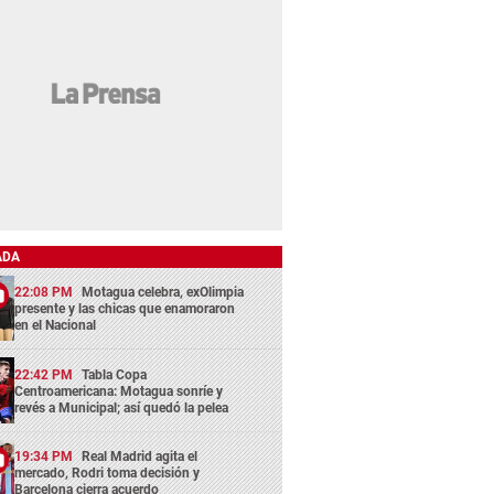
ADA
22:08 PM
Motagua celebra, exOlimpia
presente y las chicas que enamoraron
en el Nacional
22:42 PM
Tabla Copa
Centroamericana: Motagua sonríe y
revés a Municipal; así quedó la pelea
19:34 PM
Real Madrid agita el
mercado, Rodri toma decisión y
Barcelona cierra acuerdo