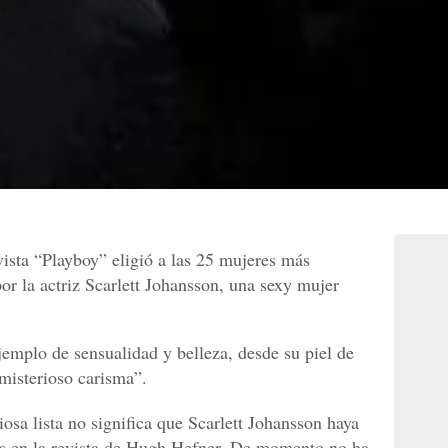
vista “Playboy” eligió a las 25 mujeres más
por la actriz Scarlett Johansson, una sexy mujer
ejemplo de sensualidad y belleza, desde su piel de
 misterioso carisma”.
iosa lista no significa que Scarlett Johansson haya
os en la revista de Hugh Hefner. De momento no ha