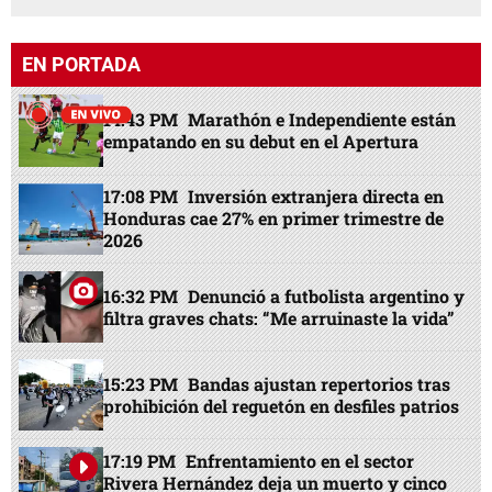
EN PORTADA
14:43 PM
Marathón e Independiente están
empatando en su debut en el Apertura
17:08 PM
Inversión extranjera directa en
Honduras cae 27% en primer trimestre de
2026
16:32 PM
Denunció a futbolista argentino y
filtra graves chats: “Me arruinaste la vida”
15:23 PM
Bandas ajustan repertorios tras
prohibición del reguetón en desfiles patrios
17:19 PM
Enfrentamiento en el sector
Rivera Hernández deja un muerto y cinco