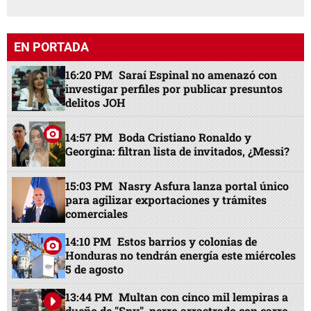
EN PORTADA
16:20 PM
Saraí Espinal no amenazó con
investigar perfiles por publicar presuntos
delitos JOH
14:57 PM
Boda Cristiano Ronaldo y
Georgina: filtran lista de invitados, ¿Messi?
15:03 PM
Nasry Asfura lanza portal único
para agilizar exportaciones y trámites
comerciales
14:10 PM
Estos barrios y colonias de
Honduras no tendrán energía este miércoles
5 de agosto
13:44 PM
Multan con cinco mil lempiras a
dueño de "Spy", perro arrastrado con carro