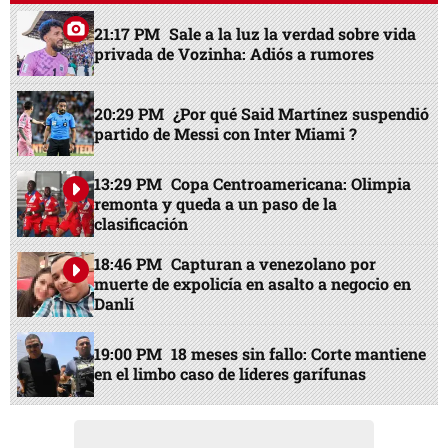
21:17 PM
Sale a la luz la verdad sobre vida
privada de Vozinha: Adiós a rumores
20:29 PM
¿Por qué Said Martínez suspendió
partido de Messi con Inter Miami ?
13:29 PM
Copa Centroamericana: Olimpia
remonta y queda a un paso de la
clasificación
18:46 PM
Capturan a venezolano por
muerte de expolicía en asalto a negocio en
Danlí
19:00 PM
18 meses sin fallo: Corte mantiene
en el limbo caso de líderes garífunas