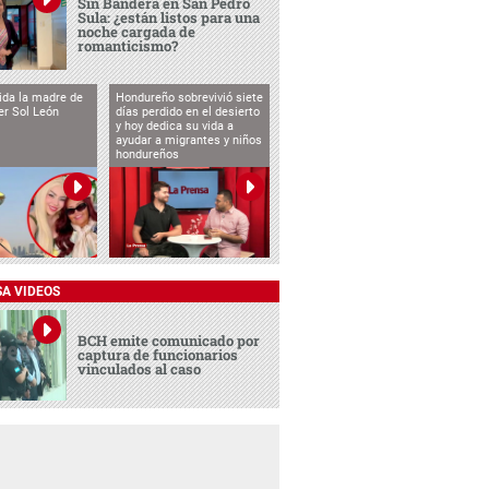
Sin Bandera en San Pedro
Sula: ¿están listos para una
noche cargada de
romanticismo?
vida la madre de
Hondureño sobrevivió siete
cer Sol León
días perdido en el desierto
y hoy dedica su vida a
ayudar a migrantes y niños
hondureños
SA VIDEOS
BCH emite comunicado por
captura de funcionarios
vinculados al caso