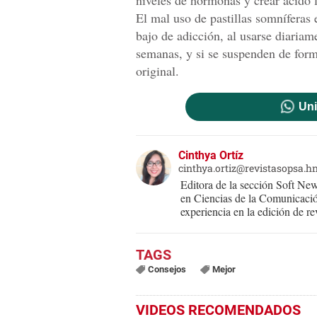
niveles de hormonas y crear ácido l
El mal uso de pastillas somníferas 
bajo de adicción, al usarse diariam
semanas, y si se suspenden de forma
original.
Uni
Cinthya Ortíz
cinthya.ortiz@revistasopsa.h
Editora de la sección Soft New
en Ciencias de la Comunicació
experiencia en la edición de rev
Consejos
Mejor
VIDEOS RECOMENDADOS