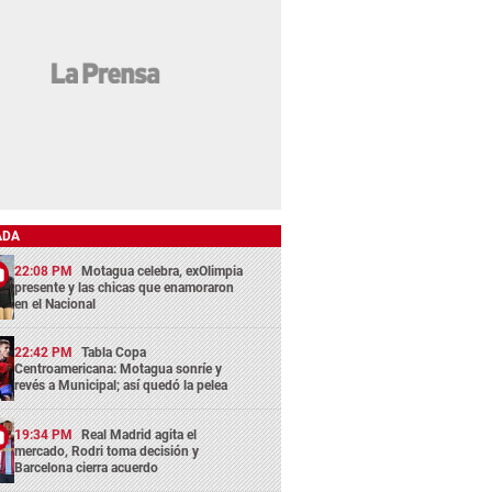
ADA
22:08 PM
Motagua celebra, exOlimpia
presente y las chicas que enamoraron
en el Nacional
22:42 PM
Tabla Copa
Centroamericana: Motagua sonríe y
revés a Municipal; así quedó la pelea
19:34 PM
Real Madrid agita el
mercado, Rodri toma decisión y
Barcelona cierra acuerdo