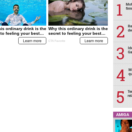
Mot
fir
Re
de
Id
Ga
Mo
qu
Te
re
AMIGA