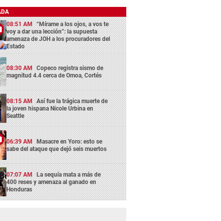
ADA
08:51 AM
“Mírame a los ojos, a vos te
voy a dar una lección”: la supuesta
amenaza de JOH a los procuradores del
Estado
08:30 AM
Copeco registra sismo de
magnitud 4.4 cerca de Omoa, Cortés
08:15 AM
Así fue la trágica muerte de
la joven hispana Nicole Urbina en
Seattle
06:39 AM
Masacre en Yoro: esto se
sabe del ataque que dejó seis muertos
07:07 AM
La sequía mata a más de
400 reses y amenaza al ganado en
Honduras