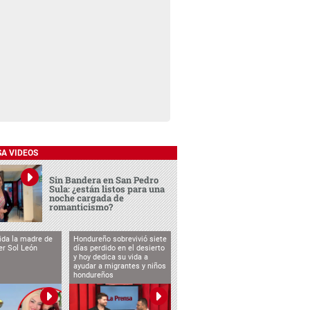
SA VIDEOS
Sin Bandera en San Pedro
Sula: ¿están listos para una
noche cargada de
romanticismo?
vida la madre de
Hondureño sobrevivió siete
cer Sol León
días perdido en el desierto
y hoy dedica su vida a
ayudar a migrantes y niños
hondureños