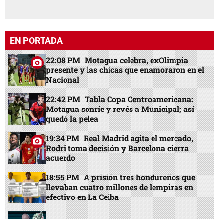
EN PORTADA
22:08 PM
Motagua celebra, exOlimpia
presente y las chicas que enamoraron en el
Nacional
22:42 PM
Tabla Copa Centroamericana:
Motagua sonríe y revés a Municipal; así
quedó la pelea
19:34 PM
Real Madrid agita el mercado,
Rodri toma decisión y Barcelona cierra
acuerdo
18:55 PM
A prisión tres hondureños que
llevaban cuatro millones de lempiras en
efectivo en La Ceiba