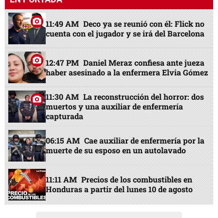
11:49 AM
Deco ya se reunió con él: Flick no
cuenta con el jugador y se irá del Barcelona
12:47 PM
Daniel Meraz confiesa ante jueza
haber asesinado a la enfermera Elvia Gómez
11:30 AM
La reconstrucción del horror: dos
muertos y una auxiliar de enfermería
capturada
06:15 AM
Cae auxiliar de enfermería por la
muerte de su esposo en un autolavado
11:11 AM
Precios de los combustibles en
Honduras a partir del lunes 10 de agosto