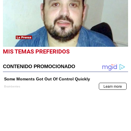
0
MIS TEMAS PREFERIDOS
seconds
of
1
minute,
38
seconds