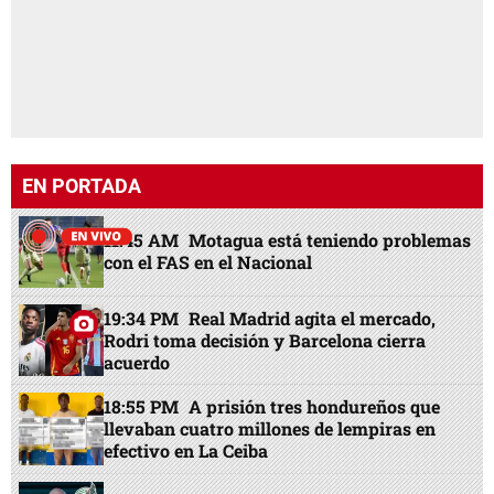
EN PORTADA
11:45 AM
Motagua está teniendo problemas
con el FAS en el Nacional
19:34 PM
Real Madrid agita el mercado,
Rodri toma decisión y Barcelona cierra
acuerdo
18:55 PM
A prisión tres hondureños que
llevaban cuatro millones de lempiras en
efectivo en La Ceiba