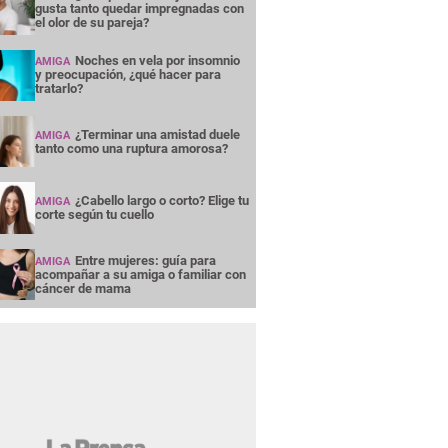
gusta tanto quedar impregnadas con
el olor de su pareja?
Noches en vela por insomnio
AMIGA
y preocupación, ¿qué hacer para
tratarlo?
¿Terminar una amistad duele
AMIGA
tanto como una ruptura amorosa?
¿Cabello largo o corto? Elige tu
AMIGA
corte según tu cuello
Entre mujeres: guía para
AMIGA
acompañar a su amiga o familiar con
cáncer de mama