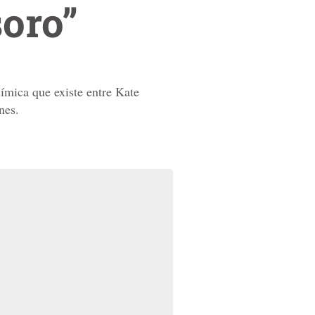
soro”
ímica que existe entre Kate
nes.