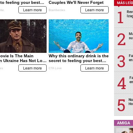
MÁS LEÍ
Rev
Izag
Ma
su
Fa
en
Fa
en
Nu
Ho
AMIGA