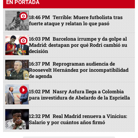
EN PORTADA
18:46 PM
Terrible: Muere futbolista tras
fuerte ataque y relatan lo que pasó
16:03 PM
Barcelona irrumpe y da golpe al
Madrid: destapan por qué Rodri cambió su
decisión
16:37 PM
Reprograman audiencia de
Roosevelt Hernández por incompatibilidad
de agenda
15:02 PM
Nasry Asfura llega a Colombia
para investidura de Abelardo de la Espriella
12:32 PM
Real Madrid renueva a Vinicius:
Salario y por cuántos años firmó