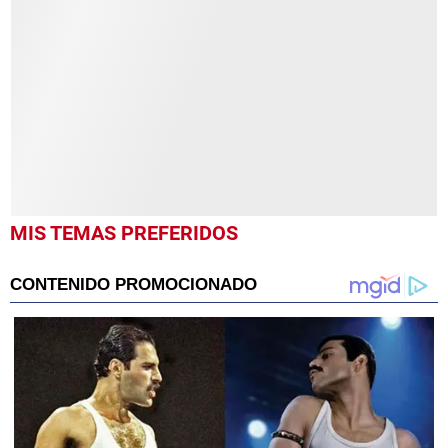
of
9
minutes,
18
seconds
MIS TEMAS PREFERIDOS