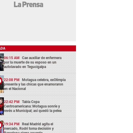
ADA
06:15 AM
Cae auxiliar de enfermera
por la muerte de su esposo en un
autolavado en Tegucigalpa
22:08 PM
Motagua celebra, exOlimpia
presente y las chicas que enamoraron
en el Nacional
22:42 PM
Tabla Copa
Centroamericana: Motagua sonríe y
revés a Municipal; así quedó la pelea
19:34 PM
Real Madrid agita el
mercado, Rodri toma decisión y
Barcelona cierra acuerdo