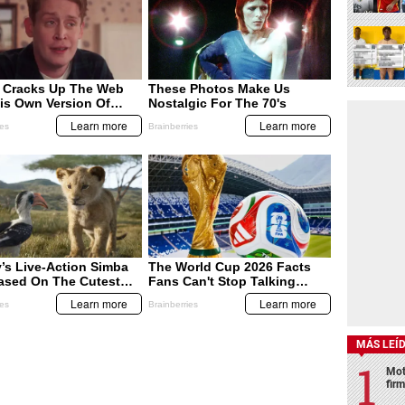
MÁS LEÍ
Mot
fir