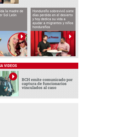
vida la madre de
Hondureño sobrevivió siete
cer Sol León
días perdido en el desierto
y hoy dedica su vida a
ayudar a migrantes y niños
hondureños
SA VIDEOS
BCH emite comunicado por
captura de funcionarios
vinculados al caso