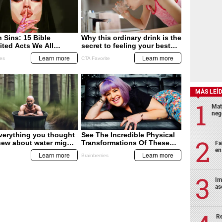
MÁS LEÍ
Mat
neg
Fa
en
Im
as
Re