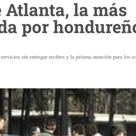
 Atlanta, la más
da por hondureñ
servicios sin entregar recibos y la pésima atención para los co