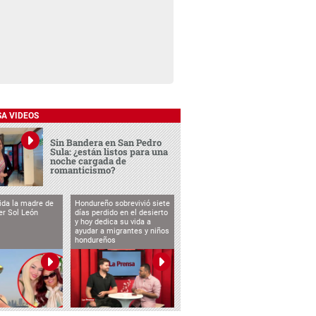
SA VIDEOS
Sin Bandera en San Pedro
Sula: ¿están listos para una
noche cargada de
romanticismo?
vida la madre de
Hondureño sobrevivió siete
cer Sol León
días perdido en el desierto
y hoy dedica su vida a
ayudar a migrantes y niños
hondureños