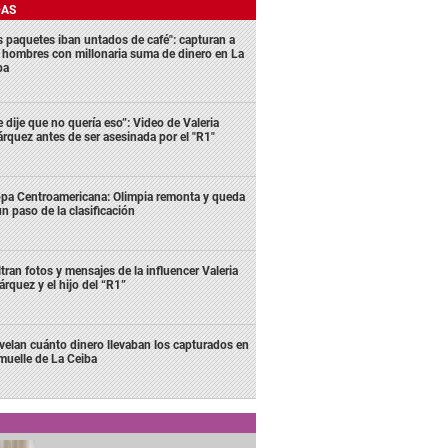
DAS
s paquetes iban untados de café": capturan a
s hombres con millonaria suma de dinero en La
ba
e dije que no quería eso”: Video de Valeria
rquez antes de ser asesinada por el "R1"
pa Centroamericana: Olimpia remonta y queda
un paso de la clasificación
ltran fotos y mensajes de la influencer Valeria
rquez y el hijo del “R1”
velan cuánto dinero llevaban los capturados en
 muelle de La Ceiba