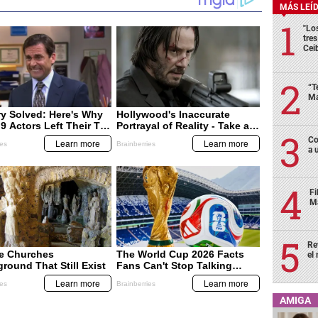
MÁS LEÍ
"Lo
tre
Cei
“T
Má
Co
a 
Fi
Má
Re
el
AMIGA