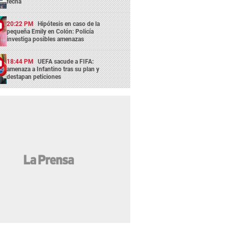
fecha
20:22 PM
Hipótesis en caso de la
pequeña Emily en Colón: Policía
investiga posibles amenazas
18:44 PM
UEFA sacude a FIFA:
amenaza a Infantino tras su plan y
destapan peticiones