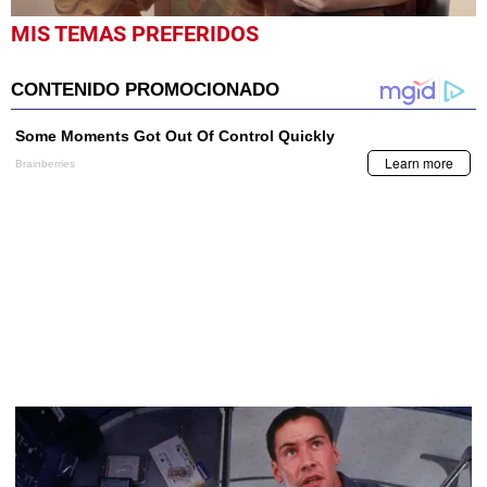
0
MIS TEMAS PREFERIDOS
seconds
of
22
minutes,
22
seconds