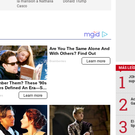
la mansión a Nathalia
Donald Trump
Casco
MÁS LEÍ
JOH
sup
Ac
Ga
El
ti