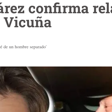
rez confirma rel
 Vicuña
é de un hombre separado'