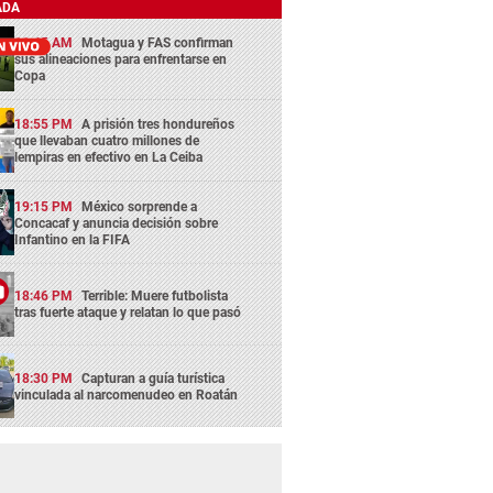
ADA
11:45 AM
Motagua y FAS confirman
sus alineaciones para enfrentarse en
Copa
18:55 PM
A prisión tres hondureños
que llevaban cuatro millones de
lempiras en efectivo en La Ceiba
19:15 PM
México sorprende a
Concacaf y anuncia decisión sobre
Infantino en la FIFA
18:46 PM
Terrible: Muere futbolista
tras fuerte ataque y relatan lo que pasó
18:30 PM
Capturan a guía turística
vinculada al narcomenudeo en Roatán