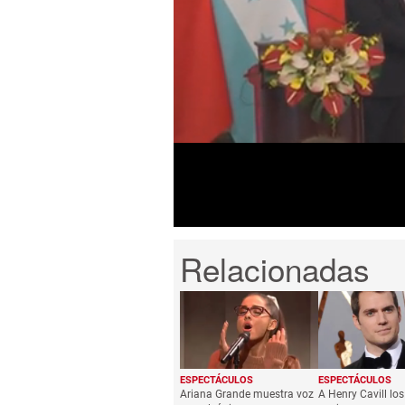
0
seconds
of
2
minutes,
37
seconds
Volume
0%
ESPECTÁCULOS
ESPECTÁCULOS
Ariana Grande muestra voz
A Henry Cavill los