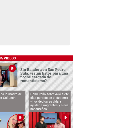
SA VIDEOS
Sin Bandera en San Pedro
Sula: ¿están listos para una
noche cargada de
romanticismo?
vida la madre de
Hondureño sobrevivió siete
cer Sol León
días perdido en el desierto
y hoy dedica su vida a
ayudar a migrantes y niños
hondureños