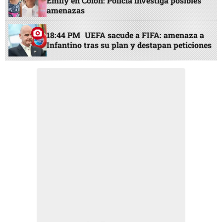
Emily en Colón: Policía investiga posibles
amenazas
18:44 PM
UEFA sacude a FIFA: amenaza a
Infantino tras su plan y destapan peticiones