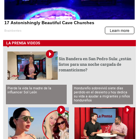
LA PRENSA VIDEOS
Sin Bandera en San Pedro Sula: ¿están
listos para una noche cargada de
romanticismo?
Pierde la vida la madre de la
Hondureño sobrevivió siete días
influencer Sol León
perdido en el desierto y hoy dedica
su vida a ayudar a migrantes y niños
hondureños