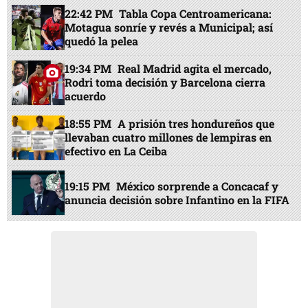
22:42 PM
Tabla Copa Centroamericana:
Motagua sonríe y revés a Municipal; así
quedó la pelea
19:34 PM
Real Madrid agita el mercado,
Rodri toma decisión y Barcelona cierra
acuerdo
18:55 PM
A prisión tres hondureños que
llevaban cuatro millones de lempiras en
efectivo en La Ceiba
19:15 PM
México sorprende a Concacaf y
anuncia decisión sobre Infantino en la FIFA