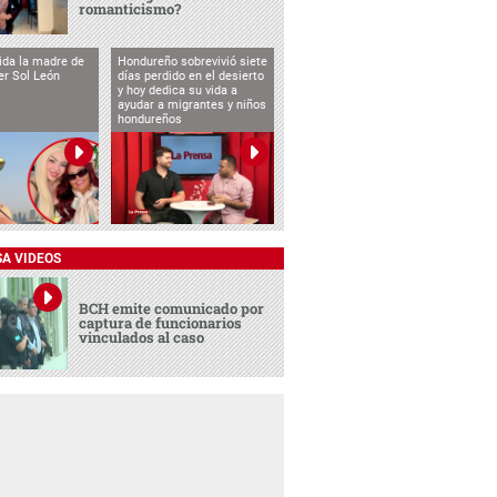
romanticismo?
vida la madre de
Hondureño sobrevivió siete
cer Sol León
días perdido en el desierto
y hoy dedica su vida a
ayudar a migrantes y niños
hondureños
SA VIDEOS
BCH emite comunicado por
captura de funcionarios
vinculados al caso