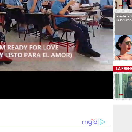
Pierde la 
la influen
LA PREN