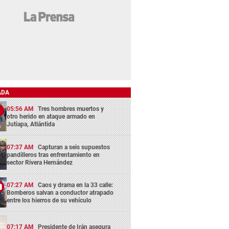
ADA
05:56 AM
Tres hombres muertos y
otro herido en ataque armado en
Jutiapa, Atlántida
07:37 AM
Capturan a seis supuestos
pandilleros tras enfrentamiento en
sector Rivera Hernández
07:27 AM
Caos y drama en la 33 calle:
Bomberos salvan a conductor atrapado
entre los hierros de su vehículo
07:17 AM
Presidente de Irán asegura