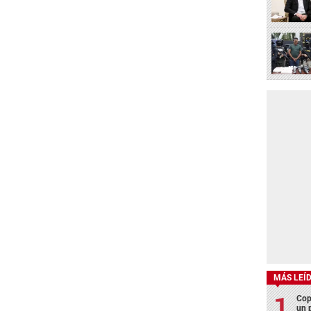
MÁS LEÍ
Cop
un p