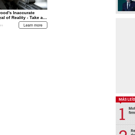
MÁS LEÍ
Mot
fir
Re
de