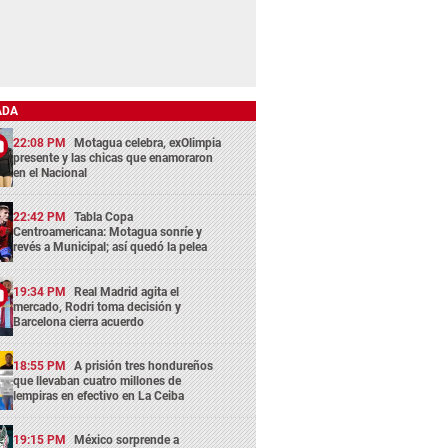
ADA
22:08 PM
Motagua celebra, exOlimpia
presente y las chicas que enamoraron
en el Nacional
22:42 PM
Tabla Copa
Centroamericana: Motagua sonríe y
revés a Municipal; así quedó la pelea
19:34 PM
Real Madrid agita el
mercado, Rodri toma decisión y
Barcelona cierra acuerdo
18:55 PM
A prisión tres hondureños
que llevaban cuatro millones de
lempiras en efectivo en La Ceiba
19:15 PM
México sorprende a