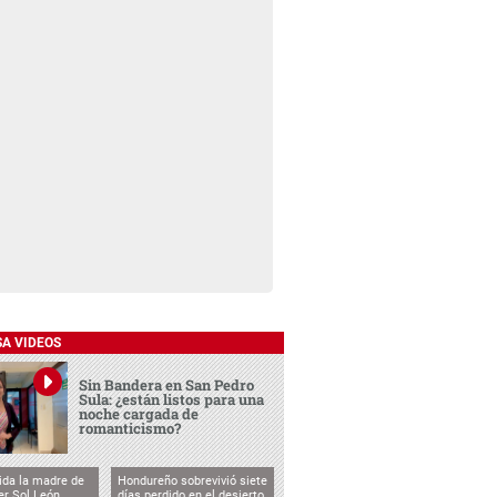
SA VIDEOS
Sin Bandera en San Pedro
Sula: ¿están listos para una
noche cargada de
romanticismo?
vida la madre de
Hondureño sobrevivió siete
cer Sol León
días perdido en el desierto