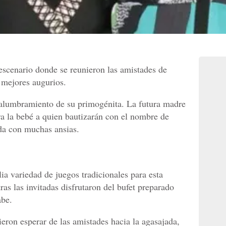
 escenario donde se reunieron las amistades de
 mejores augurios.
alumbramiento de su primogénita. La futura madre
a la bebé a quien bautizarán con el nombre de
da con muchas ansias.
ia variedad de juegos tradicionales para esta
ras las invitadas disfrutaron del bufet preparado
abe.
eron esperar de las amistades hacia la agasajada,