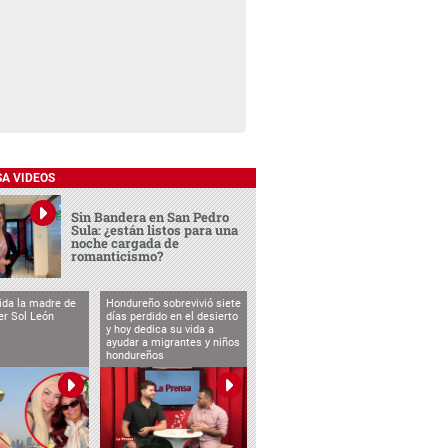
SA VIDEOS
Sin Bandera en San Pedro
Sula: ¿están listos para una
noche cargada de
romanticismo?
vida la madre de
Hondureño sobrevivió siete
cer Sol León
días perdido en el desierto
y hoy dedica su vida a
ayudar a migrantes y niños
hondureños