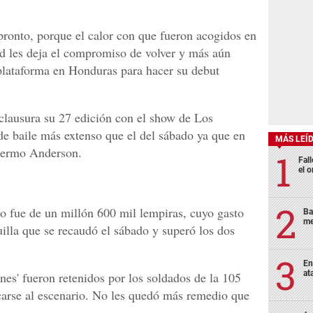
 pronto, porque el calor con que fueron acogidos en
dad les deja el compromiso de volver y más aún
 plataforma en Honduras para hacer su debut
 clausura su 27 edición con el show de Los
e baile más extenso que el del sábado ya que en
MÁS LEÍ
llermo Anderson.
Fall
el o
to fue de un millón 600 mil lempiras, cuyo gasto
Ba
me
uilla que se recaudó el sábado y superó los dos
En
at
ones' fueron retenidos por los soldados de la 105
carse al escenario. No les quedó más remedio que