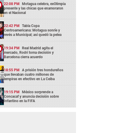
22:08 PM
Motagua celebra, exOlimpia
presente y las chicas que enamoraron
en el Nacional
22:42 PM
Tabla Copa
Centroamericana: Motagua sonríe y
revés a Municipal; así quedó la pelea
19:34 PM
Real Madrid agita el
mercado, Rodri toma decisión y
Barcelona cierra acuerdo
18:55 PM
A prisión tres hondureños
que llevaban cuatro millones de
lempiras en efectivo en La Ceiba
19:15 PM
México sorprende a
Concacaf y anuncia decisión sobre
Infantino en la FIFA