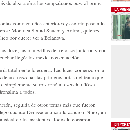
ás de algarabía a los sampedranos pese al primer
LA PREN
nias como en años anteriores y eso dio paso a las
oneros: Montuca Sound Sistem y Ánima, quienes
lico por querer ver a Belanova.
las doce, las manecillas del reloj se juntaron y con
scuchar llegó: los mexicanos en acción.
bría totalmente la escena. Las luces comenzaron a
s dejaron escapar las primeras notas del tema que
co, simplemente se trastornó al escuchar 'Rosa
drenalina a todos.
anción, seguida de otros temas más que fueron
llegó cuando Denisse anunció la canción 'Niño', un
musical de los asistentes. Todos la corearon.
EN PORT