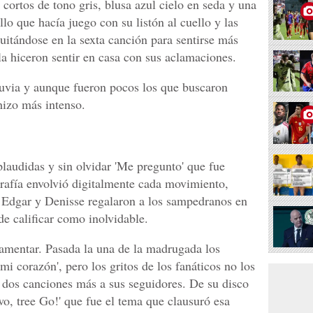
 cortos de tono gris, blusa azul cielo en seda y una
lo que hacía juego con su listón al cuello y las
itándose en la sexta canción para sentirse más
 hiceron sentir en casa con sus aclamaciones.
lluvia y aunque fueron pocos los que buscaron
 hizo más intenso.
aplaudidas y sin olvidar 'Me pregunto' que fue
rafía envolvió digitalmente cada movimiento,
, Edgar y Denisse regalaron a los sampedranos en
e calificar como inolvidable.
amentar. Pasada la una de la madrugada los
mi corazón', pero los gritos de los fanáticos no los
ar dos canciones más a sus seguidores. De su disco
two, tree Go!' que fue el tema que clausuró esa