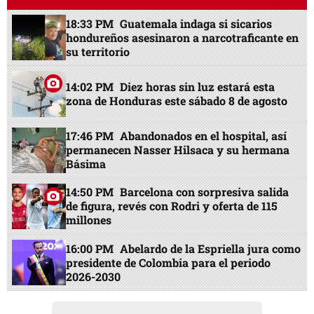
18:33 PM
Guatemala indaga si sicarios
hondureños asesinaron a narcotraficante en
su territorio
14:02 PM
Diez horas sin luz estará esta
zona de Honduras este sábado 8 de agosto
17:46 PM
Abandonados en el hospital, así
permanecen Nasser Hilsaca y su hermana
Básima
14:50 PM
Barcelona con sorpresiva salida
de figura, revés con Rodri y oferta de 115
millones
16:00 PM
Abelardo de la Espriella jura como
presidente de Colombia para el periodo
2026-2030