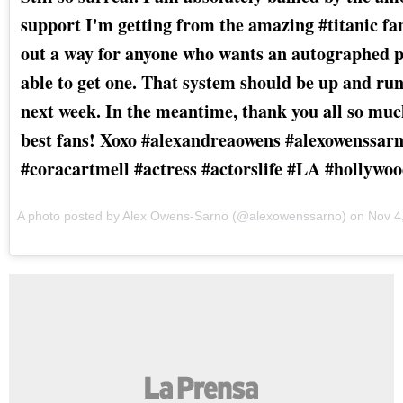
support I'm getting from the amazing #titanic fa
out a way for anyone who wants an autographed p
able to get one. That system should be up and ru
next week. In the meantime, thank you all so muc
best fans! Xoxo #alexandreaowens #alexowenssar
#coracartmell #actress #actorslife #LA #hollywo
A photo posted by Alex Owens-Sarno (@alexowenssarno) on Nov 4