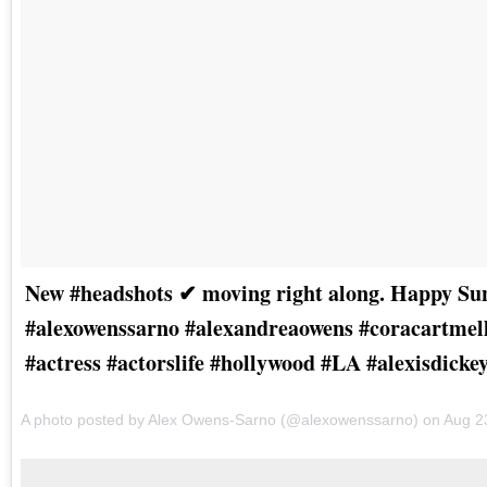
New #headshots ✔ moving right along. Happy Su
#alexowenssarno #alexandreaowens #coracartmell
#actress #actorslife #hollywood #LA #alexisdick
A photo posted by Alex Owens-Sarno (@alexowenssarno) on Aug 2