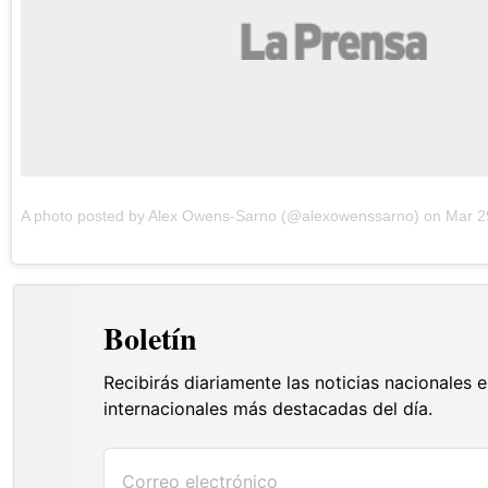
A photo posted by Alex Owens-Sarno (@alexowenssarno) on
Mar 2
Boletín
Recibirás diariamente las noticias nacionales e
internacionales más destacadas del día.