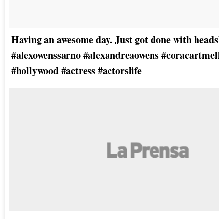
Having an awesome day. Just got done with heads
#alexowenssarno #alexandreaowens #coracartmell
#hollywood #actress #actorslife