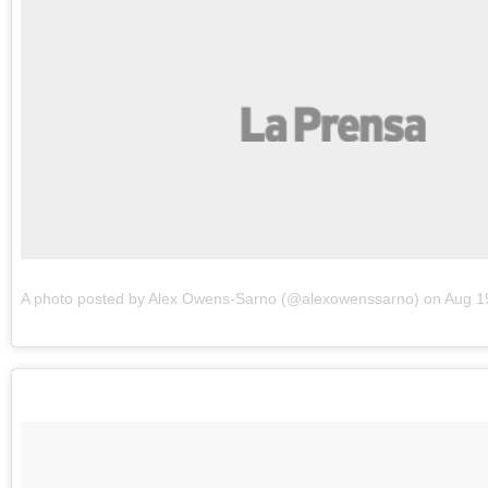
A photo posted by Alex Owens-Sarno (@alexowenssarno) on Aug 1