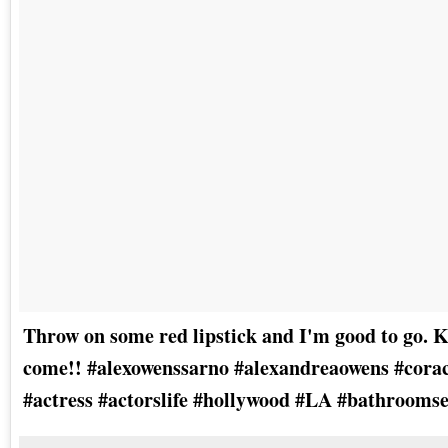
Throw on some red lipstick and I'm good to go. K
come!! #alexowenssarno #alexandreaowens #corac
#actress #actorslife #hollywood #LA #bathroomsel