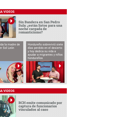
SA VIDEOS
Sin Bandera en San Pedro
Sula: ¿están listos para una
noche cargada de
romanticismo?
vida la madre de
Hondureño sobrevivió siete
cer Sol León
días perdido en el desierto
y hoy dedica su vida a
ayudar a migrantes y niños
hondureños
SA VIDEOS
BCH emite comunicado por
captura de funcionarios
vinculados al caso