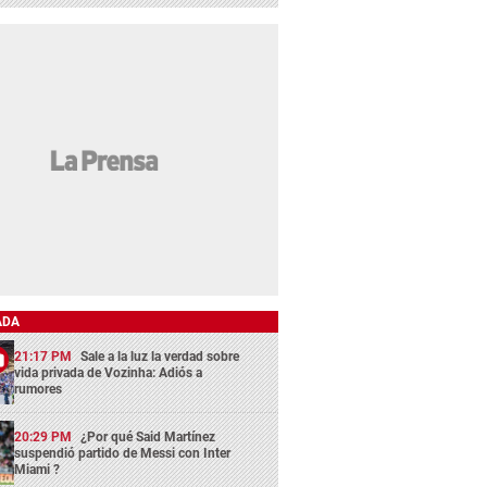
ADA
21:17 PM
Sale a la luz la verdad sobre
vida privada de Vozinha: Adiós a
rumores
20:29 PM
¿Por qué Said Martínez
suspendió partido de Messi con Inter
Miami ?