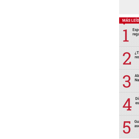
MÁS LEÍ
Esp
rega
¿T
re
Ab
Na
Di
es
Gu
as