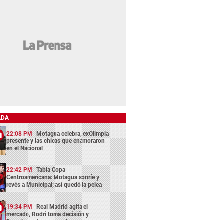
ADA
22:08 PM
Motagua celebra, exOlimpia
presente y las chicas que enamoraron
en el Nacional
22:42 PM
Tabla Copa
Centroamericana: Motagua sonríe y
revés a Municipal; así quedó la pelea
19:34 PM
Real Madrid agita el
mercado, Rodri toma decisión y