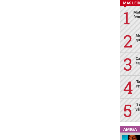
MÁS LEÍ
Mot
fir
Mo
qu
Ca
es
Ta
re
“L
Sá
AMIGA