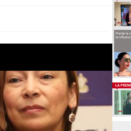
Pierde la 
la influen
LA PREN