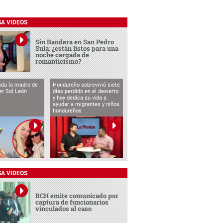
SA VIDEOS
Sin Bandera en San Pedro
Sula: ¿están listos para una
noche cargada de
romanticismo?
vida la madre de
Hondureño sobrevivió siete
cer Sol León
días perdido en el desierto
y hoy dedica su vida a
ayudar a migrantes y niños
hondureños
SA VIDEOS
BCH emite comunicado por
captura de funcionarios
vinculados al caso