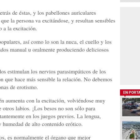
etrás de éstas, y los pabellones auriculares
que la persona va excitándose, y resultan sensibles
 a la excitación.
pulares, así como lo son la nuca, el cuello y los
ados manual u oralmente produciendo deliciosos
dos estimulan los nervios parasimpáticos de los
ón que hace más sensible la relación. No debemos
onas de erotismo.
EN PORT
ién aumenta con la excitación, volviéndose muy
e otros labios. ¡Los besos no son sólo para
antemente en los juegos previos. La lengua,
 y humedad de alto contenido erótico.
os, es normalmente el órgano que mejor