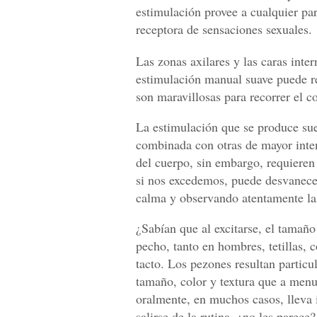
estimulación provee a cualquier pa
receptora de sensaciones sexuales.
Las zonas axilares y las caras inter
estimulación manual suave puede re
son maravillosas para recorrer el co
La estimulación que se produce suel
combinada con otras de mayor inten
del cuerpo, sin embargo, requieren 
si nos excedemos, puede desvanecer
calma y observando atentamente las
¿Sabían que al excitarse, el tamañ
pecho, tanto en hombres, tetillas,
tacto. Los pezones resultan partic
tamaño, color y textura que a menu
oralmente, en muchos casos, lleva 
salirse de la rutina, ¿no les parece?