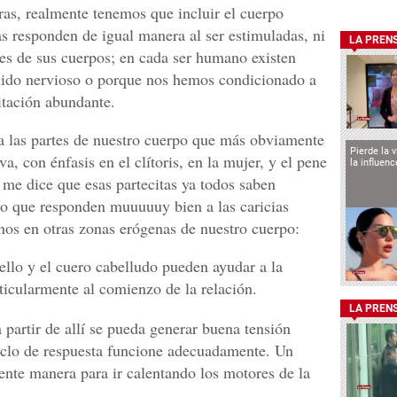
ras, realmente tenemos que incluir el cuerpo
as responden de igual manera al ser estimuladas, ni
LA PREN
tes de sus cuerpos; en cada ser humano existen
enido nervioso o porque nos hemos condicionado a
itación abundante.
ra las partes de nuestro cuerpo que más obviamente
Pierde la 
a, con énfasis en el clítoris, en la mujer, y el pene
la influen
 me dice que esas partecitas ya todos saben
po que responden muuuuuy bien a las caricias
onos en otras zonas erógenas de nuestro cuerpo:
ello y el cuero cabelludo pueden ayudar a la
rticularmente al comienzo de la relación.
LA PREN
a partir de allí se pueda generar buena tensión
ciclo de respuesta funcione adecuadamente. Un
ente manera para ir calentando los motores de la