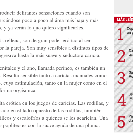
oducir delirantes sensaciones cuando son
cercándose poco a poco al área más baja y más
MÁS LEÍ
s, y ya verán lo que quiero significarles.
Cop
un p
s rellena, son de gran poder erótico al ser
 la pareja. Son muy sensibles a distintos tipos de
Ca
gresiva hasta la más suave y seductora caricia.
as
enitales y el ano, llamada perineo, es también un
Sa
o. Resulta sensible tanto a caricias manuales como
Vo
, cuya estimulación, tanto en la mujer como en el
aforma orgásmica.
¿P
Me
ta erótica en los juegos de caricias. Las rodillas, y
icado en el lado opuesto de las rodillas, también
lleos y escalofríos a quienes se les acarician. Una
Pa
cl
 poplíteo es con la suave ayuda de una pluma.