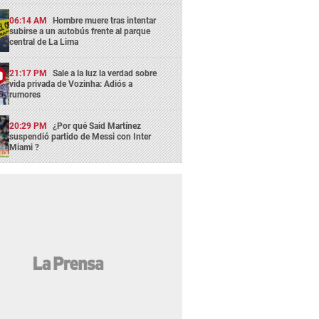
06:14 AM
Hombre muere tras intentar
subirse a un autobús frente al parque
central de La Lima
21:17 PM
Sale a la luz la verdad sobre
vida privada de Vozinha: Adiós a
rumores
20:29 PM
¿Por qué Said Martínez
suspendió partido de Messi con Inter
Miami ?