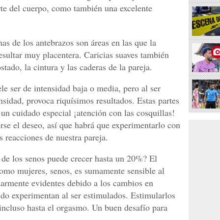
rte del cuerpo, como también una excelente
nas de los antebrazos son áreas en las que la
sultar muy placentera. Caricias suaves también
stado, la cintura y las caderas de la pareja.
e ser de intensidad baja o media, pero al ser
sidad, provoca riquísimos resultados. Estas partes
un cuidado especial ¡atención con las cosquillas!
se el deseo, así que habrá que experimentarlo con
 reacciones de nuestra pareja.
o de los senos puede crecer hasta un 20%? El
 como mujeres, senos, es sumamente sensible al
ularmente evidentes debido a los cambios en
do experimentan al ser estimulados. Estimularlos
incluso hasta el orgasmo. Un buen desafío para