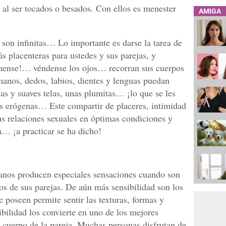
 al ser tocados o besados. Con ellos es menester
AMIGA
 son infinitas… Lo importante es darse la tarea de
ás placenteras para ustedes y sus parejas, y
ímense!… véndense los ojos… recorran sus cuerpos
manos, dedos, labios, dientes y lenguas puedan
as y suaves telas, unas plumitas… ¡lo que se les
s erógenas… Este compartir de placeres, intimidad
s relaciones sexuales en óptimas condiciones y
… ¡a practicar se ha dicho!
manos producen especiales sensaciones cuando son
os de sus parejas. De aún más sensibilidad son los
 poseen permite sentir las texturas, formas y
ibilidad los convierte en uno de los mejores
l cuerpo de la pareja. Muchas personas disfrutan de