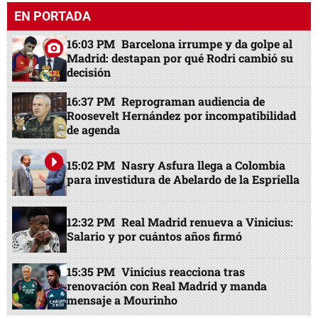
EN PORTADA
16:03 PM
Barcelona irrumpe y da golpe al
Madrid: destapan por qué Rodri cambió su
decisión
16:37 PM
Reprograman audiencia de
Roosevelt Hernández por incompatibilidad
de agenda
15:02 PM
Nasry Asfura llega a Colombia
para investidura de Abelardo de la Espriella
12:32 PM
Real Madrid renueva a Vinicius:
Salario y por cuántos años firmó
15:35 PM
Vinicius reacciona tras
renovación con Real Madrid y manda
mensaje a Mourinho