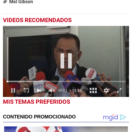
Mel Gibson
VIDEOS RECOMENDADOS
0
MIS TEMAS PREFERIDOS
seconds
of
1
minute,
19
seconds