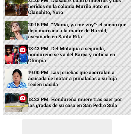
21:20 PM
Masacre: cuatro muertos y dos
heridos en la colonia Murilo Soto en
Olanchito, Yoro
20:16 PM
“Mamá, ya me voy”: el sueño que
dejó marcada a la madre de Harold,
asesinado en Santa Rita
18:43 PM
Del Motagua a segunda,
hondureño se va del Barça y noticia en
Olimpia
19:00 PM
Las pruebas que acorralan a
acusada de matar a puñaladas a su hija
recién nacida
18:23 PM
Hondureña muere tras caer por
las gradas de su casa en San Pedro Sula