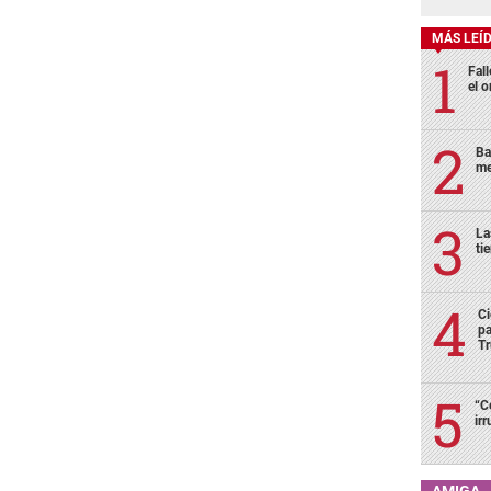
MÁS LEÍ
Fall
el o
Ba
me
La
ti
Ci
pa
T
“C
ir