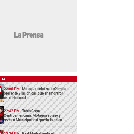
ADA
22:08 PM
Motagua celebra, exOlimpia
presente y las chicas que enamoraron
en el Nacional
22:42 PM
Tabla Copa
Centroamericana: Motagua sonríe y
revés a Municipal; así quedó la pelea
19:34 PM
Real Madrid agita el