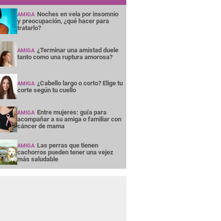
Noches en vela por insomnio
AMIGA
y preocupación, ¿qué hacer para
tratarlo?
¿Terminar una amistad duele
AMIGA
tanto como una ruptura amorosa?
¿Cabello largo o corto? Elige tu
AMIGA
corte según tu cuello
Entre mujeres: guía para
AMIGA
acompañar a su amiga o familiar con
cáncer de mama
Las perras que tienen
AMIGA
cachorros pueden tener una vejez
más saludable