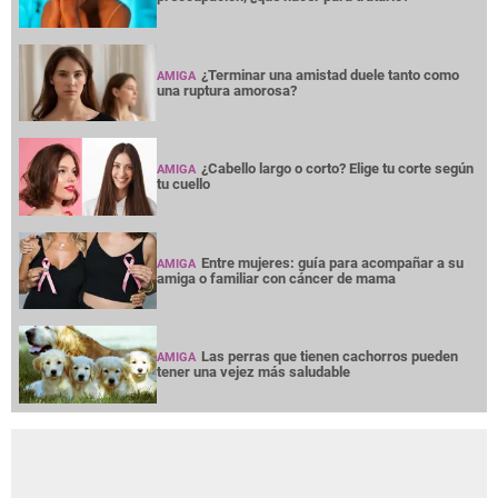
¿Terminar una amistad duele tanto como
AMIGA
una ruptura amorosa?
¿Cabello largo o corto? Elige tu corte según
AMIGA
tu cuello
Entre mujeres: guía para acompañar a su
AMIGA
amiga o familiar con cáncer de mama
Las perras que tienen cachorros pueden
AMIGA
tener una vejez más saludable