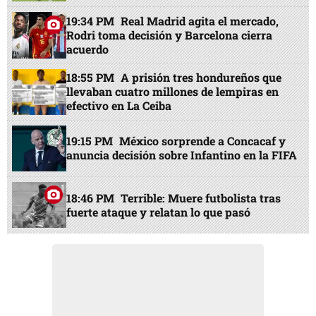
19:34 PM
Real Madrid agita el mercado,
Rodri toma decisión y Barcelona cierra
acuerdo
18:55 PM
A prisión tres hondureños que
llevaban cuatro millones de lempiras en
efectivo en La Ceiba
19:15 PM
México sorprende a Concacaf y
anuncia decisión sobre Infantino en la FIFA
18:46 PM
Terrible: Muere futbolista tras
fuerte ataque y relatan lo que pasó