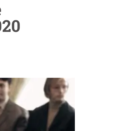
e
020