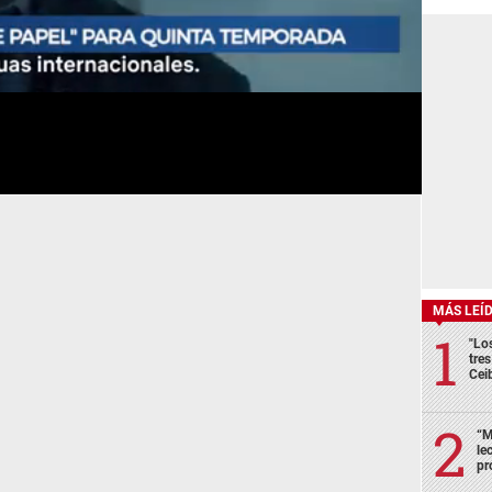
MÁS LEÍ
"Lo
tre
Cei
“M
le
pr