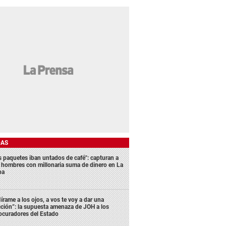
DAS
s paquetes iban untados de café": capturan a
s hombres con millonaria suma de dinero en La
ba
írame a los ojos, a vos te voy a dar una
cción”: la supuesta amenaza de JOH a los
ocuradores del Estado