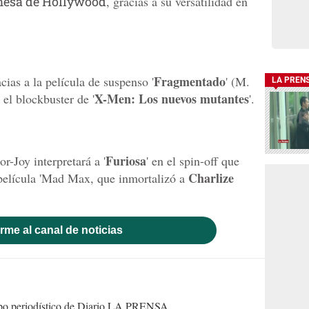
esa de Hollywood
, gracias a su versatilidad en
Fragmentado
cias a la película de suspenso '
' (M.
LA PREN
X-Men: Los nuevos mutantes
el blockbuster de '
'.
Furiosa
-Joy interpretará a '
' en el spin-off que
Charlize
 película 'Mad Max, que inmortalizó a
rme al canal de noticias
uipo periodístico de Diario LA PRENSA.