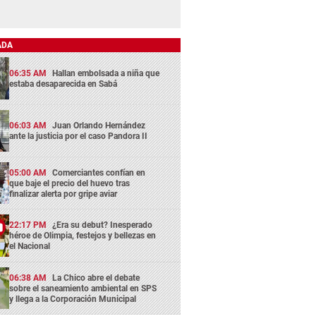
ADA
06:35 AM
Hallan embolsada a niña que
estaba desaparecida en Sabá
06:03 AM
Juan Orlando Hernández
ante la justicia por el caso Pandora II
05:00 AM
Comerciantes confían en
que baje el precio del huevo tras
finalizar alerta por gripe aviar
22:17 PM
¿Era su debut? Inesperado
héroe de Olimpia, festejos y bellezas en
el Nacional
06:38 AM
La Chico abre el debate
sobre el saneamiento ambiental en SPS
y llega a la Corporación Municipal