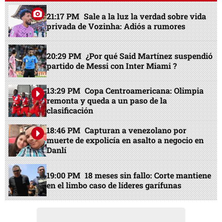
21:17 PM
Sale a la luz la verdad sobre vida
privada de Vozinha: Adiós a rumores
20:29 PM
¿Por qué Said Martínez suspendió
partido de Messi con Inter Miami ?
13:29 PM
Copa Centroamericana: Olimpia
remonta y queda a un paso de la
clasificación
18:46 PM
Capturan a venezolano por
muerte de expolicía en asalto a negocio en
Danlí
19:00 PM
18 meses sin fallo: Corte mantiene
en el limbo caso de líderes garífunas