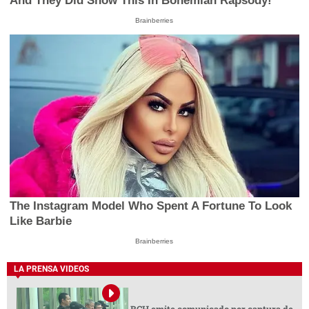
And They Did Show This In Bohemian Rapsody!
Brainberries
The Instagram Model Who Spent A Fortune To Look
Like Barbie
Brainberries
LA PRENSA VIDEOS