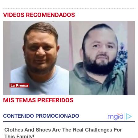
VIDEOS RECOMENDADOS
0
MIS TEMAS PREFERIDOS
seconds
of
1
CONTENIDO PROMOCIONADO
minute,
38
seconds
Clothes And Shoes Are The Real Challenges For
This Family!