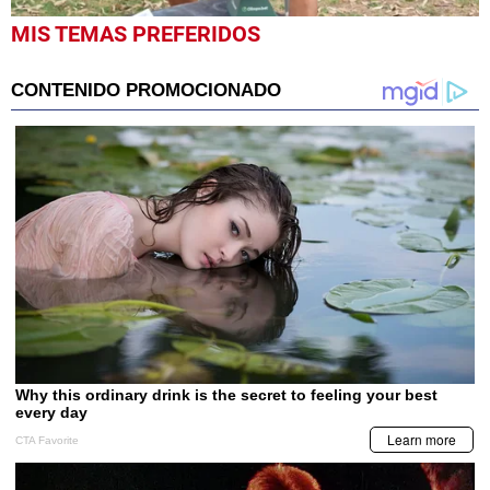
0
MIS TEMAS PREFERIDOS
seconds
of
49
seconds