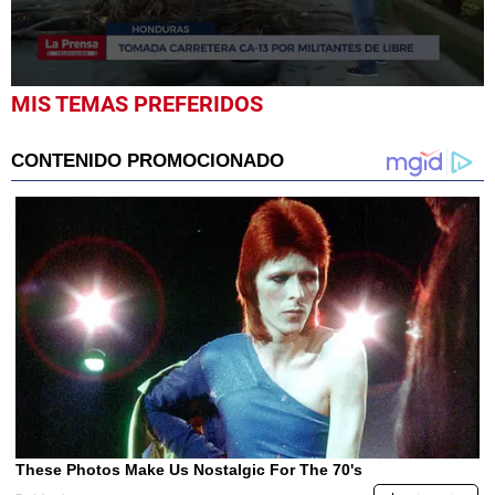
0
MIS TEMAS PREFERIDOS
seconds
of
39
seconds