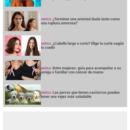
¿Terminar una amistad duele tanto como
AMIGA
una ruptura amorosa?
¿Cabello largo o corto? Elige tu corte según
AMIGA
tu cuello
Entre mujeres: guía para acompañar a su
AMIGA
amiga o familiar con cáncer de mama
Las perras que tienen cachorros pueden
AMIGA
tener una vejez más saludable