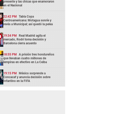
presente y las chicas que enamoraron
en el Nacional
22:42 PM
Tabla Copa
Centroamericana: Motagua sonríe y
revés a Municipal; así quedó la pelea
19:34 PM
Real Madrid agita el
mercado, Rodri toma decisión y
Barcelona cierra acuerdo
18:55 PM
A prisión tres hondureños
que llevaban cuatro millones de
lempiras en efectivo en La Ceiba
19:15 PM
México sorprende a
Concacaf y anuncia decisión sobre
Infantino en la FIFA