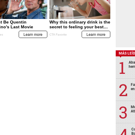
MÁS LEÍ
Aba
her
Fa
en
Mu
At
Co
Ba