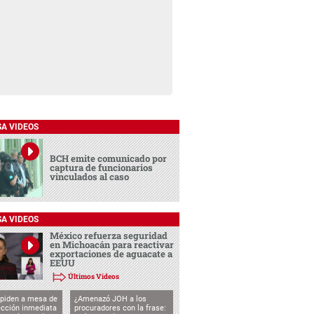
SA VIDEOS
BCH emite comunicado por
captura de funcionarios
vinculados al caso
SA VIDEOS
México refuerza seguridad
en Michoacán para reactivar
exportaciones de aguacate a
EEUU
Últimos Videos
 piden a mesa de
¿Amenazó JOH a los
ección inmediata
procuradores con la frase: