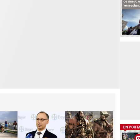
de nuevo e
venezolan
EN PORT