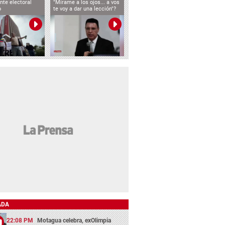
nte electoral
"Mírame a los ojos... a vos
o
te voy a dar una lección"?
ADA
22:08 PM
Motagua celebra, exOlimpia