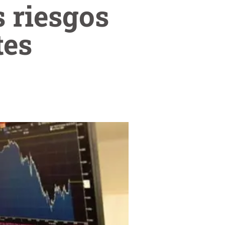
s riesgos
tes