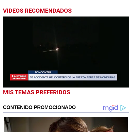
VIDEOS RECOMENDADOS
0
MIS TEMAS PREFERIDOS
seconds
of
1
minute,
40
seconds