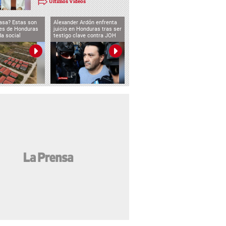
Últimos Videos
asa? Estas son
Alexander Ardón enfrenta
des de Honduras
juicio en Honduras tras ser
da social
testigo clave contra JOH