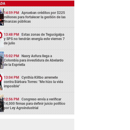
ADA
14:59 PM
Aprueban créditos por $225
millones para fortalecer la gestión de las
finanzas públicas
13:48 PM
Estas zonas de Tegucigalpa
y SPS no tendrán energía este viernes 7
de julio
15:02 PM
Nasry Asfura llega a
Colombia para investidura de Abelardo
de la Espriella
13:04 PM
Cynthia Klitbo arremete
contra Bárbara Torres: "Me hizo la vida
imposible"
12:56 PM
Congreso envía a verificar
14,000 firmas para definir juicio político
por Ley Agroindustrial