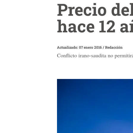
Precio de
hace 12 a
Actualizado: 07 enero 2016
/
Redacción
Conflicto irano-saudita no permitir