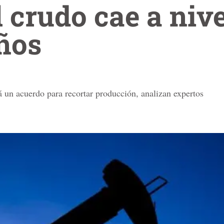
l crudo cae a niv
ños
á un acuerdo para recortar producción, analizan expertos