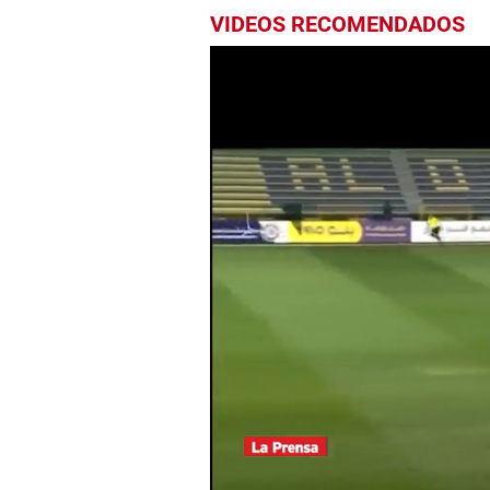
VIDEOS RECOMENDADOS
0
seconds
of