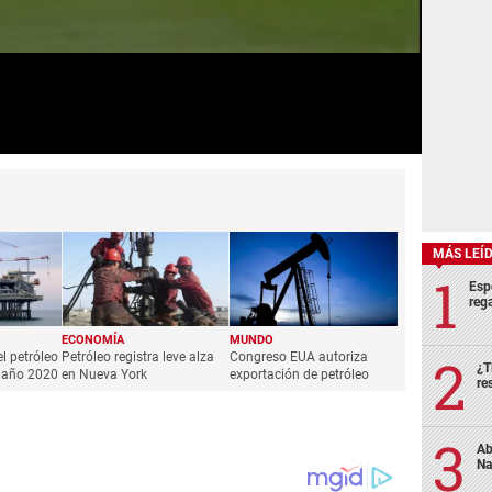
MÁS LEÍ
Esp
rega
ECONOMÍA
MUNDO
l petróleo
Petróleo registra leve alza
Congreso EUA autoriza
¿T
l año 2020
en Nueva York
exportación de petróleo
re
Ab
Na