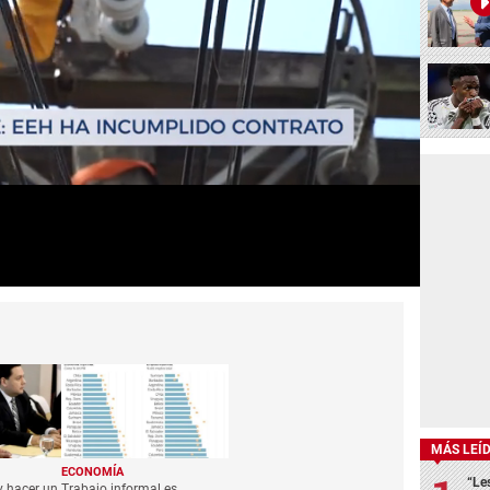
MÁS LEÍ
ECONOMÍA
“Le
y hacer un
Trabajo informal es