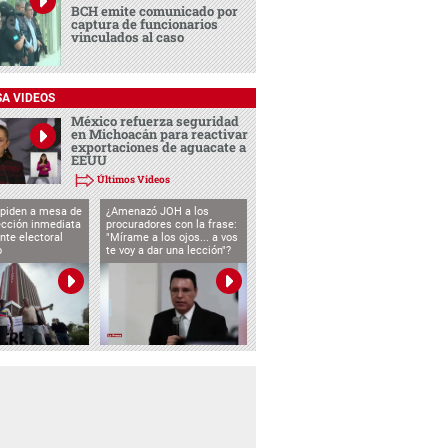
BCH emite comunicado por
captura de funcionarios
vinculados al caso
SA VIDEOS
México refuerza seguridad
en Michoacán para reactivar
exportaciones de aguacate a
EEUU
Últimos Videos
 piden a mesa de
¿Amenazó JOH a los
ección inmediata
procuradores con la frase:
nte electoral
"Mírame a los ojos... a vos
o
te voy a dar una lección"?