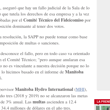
, aseguró que hay un fallo judicial de la Sala de lo
) que tutela los derechos de esa empresa y a la vez
Comité Técnico del Fideicomiso
obadas por el
por
osición dominante al tener dos votos.
ta resolución, la SAPP no puede tomar como base
 imposición de multas o sanciones.
 desconoce el fallo, pero en todo caso va orientado
 el Comité Técnico; “pero aunque anularan esa
o no es vinculante a nuestra decisión porque no lo
Manitoba
e lo hicimos basado en el informe de
ó.
Manitoba Hydro International
upervisor
(
MHI
),
año tres (2018 y 2019) no se alcanzaron las metas
multas
n de 3% anual. Las
ascienden a 12.4
LA PREN
 34.4 millones de dólares en el año tres.