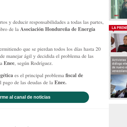
rtos y deducir responsabilidades a todas las partes,
Asociación Hondureña de Energía
bro de la
LA PREN
permitiendo que se pierdan todos los días hasta 20
 de manejar ágil y decidida el problema de las
Activistas
Enee
la
, según Rodríguez.
diálogo el
de nuevo e
venezolan
rgética
fiscal de
es el principal problema
Enee.
l pago de las deudas de la
rme al canal de noticias