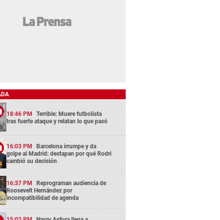
ADA
18:46 PM
Terrible: Muere futbolista
tras fuerte ataque y relatan lo que pasó
16:03 PM
Barcelona irrumpe y da
golpe al Madrid: destapan por qué Rodri
cambió su decisión
16:37 PM
Reprograman audiencia de
Roosevelt Hernández por
incompatibilidad de agenda
15:02 PM
Nasry Asfura llega a