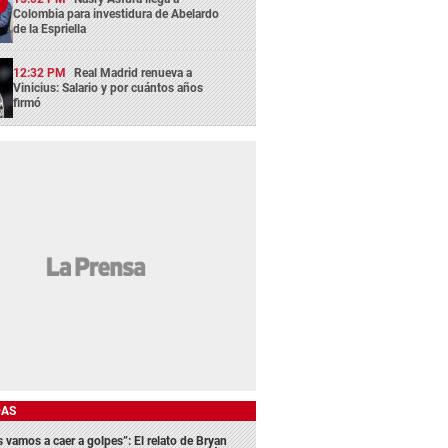
Colombia para investidura de Abelardo
de la Espriella
12:32 PM
Real Madrid renueva a
Vinicius: Salario y por cuántos años
firmó
DAS
s vamos a caer a golpes”: El relato de Bryan