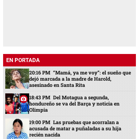
EN PORTADA
20:16 PM
“Mamá, ya me voy”: el sueño que
dejó marcada a la madre de Harold,
asesinado en Santa Rita
18:43 PM
Del Motagua a segunda,
hondureño se va del Barça y noticia en
Olimpia
19:00 PM
Las pruebas que acorralan a
acusada de matar a puñaladas a su hija
recién nacida