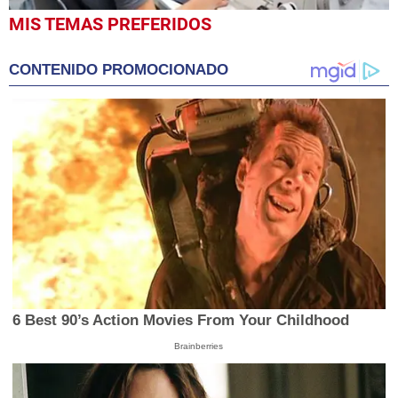
0
MIS TEMAS PREFERIDOS
seconds
of
24
CONTENIDO PROMOCIONADO
seconds
6 Best 90’s Action Movies From Your Childhood
Brainberries