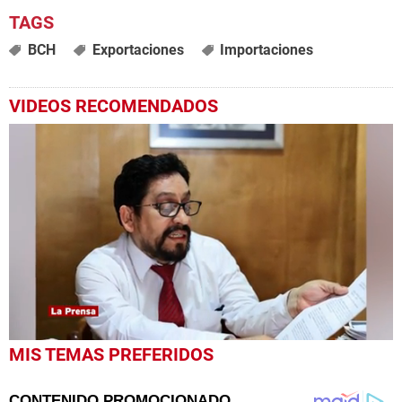
BCH
Exportaciones
Importaciones
VIDEOS RECOMENDADOS
0
MIS TEMAS PREFERIDOS
seconds
of
1