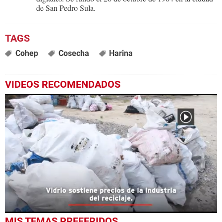
de San Pedro Sula.
Cohep
Cosecha
Harina
VIDEOS RECOMENDADOS
0
MIS TEMAS PREFERIDOS