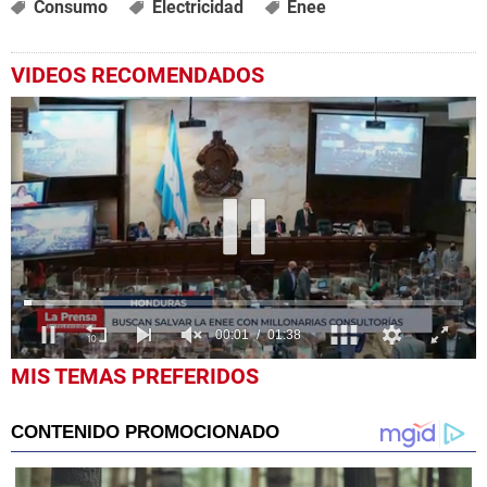
Consumo
Electricidad
Enee
VIDEOS RECOMENDADOS
0
MIS TEMAS PREFERIDOS
seconds
of
1
minute,
38
seconds